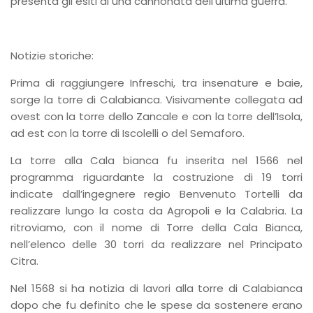
presenta gli esiti di una cannonata dell’ultima guerra.
Notizie storiche:
Prima di raggiungere Infreschi, tra insenature e baie,
sorge la torre di Calabianca. Visivamente collegata ad
ovest con la torre dello Zancale e con la torre dell’Isola,
ad est con la torre di Iscolelli o del Semaforo.
La torre alla Cala bianca fu inserita nel 1566 nel
programma riguardante la costruzione di 19 torri
indicate dall’ingegnere regio Benvenuto Tortelli da
realizzare lungo la costa da Agropoli e la Calabria. La
ritroviamo, con il nome di Torre della Cala Bianca,
nell’elenco delle 30 torri da realizzare nel Principato
Citra.
Nel 1568 si ha notizia di lavori alla torre di Calabianca
dopo che fu definito che le spese da sostenere erano